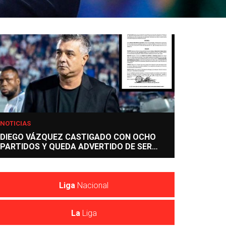
NOTICIAS
DIEGO VÁZQUEZ CASTIGADO CON OCHO
PARTIDOS Y QUEDA ADVERTIDO DE SER
EXPULSADO DE LIGA NACIONAL
Liga
Nacional
La
Liga
Tablas de posiciones