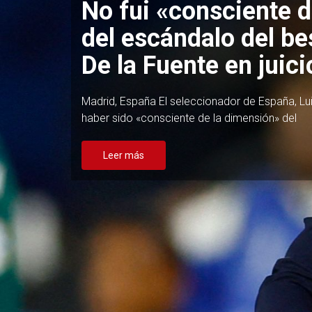
Mbappé, Bellingham
bajas en la convocat
Madrid ante el Lega
Madrid, España Thibaut Courtois, Dani Carvajal, 
Eduardo Camavinga, Jude Bellingham y Kylian
Leer más