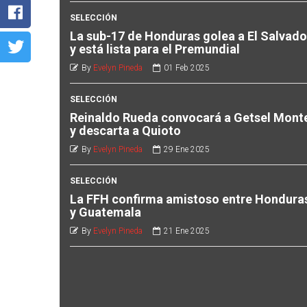
SELECCIÓN
La sub-17 de Honduras golea a El Salvado
y está lista para el Premundial
By
Evelyn Pineda
01 Feb 2025
SELECCIÓN
Reinaldo Rueda convocará a Getsel Mont
y descarta a Quioto
By
Evelyn Pineda
29 Ene 2025
SELECCIÓN
La FFH confirma amistoso entre Hondura
y Guatemala
By
Evelyn Pineda
21 Ene 2025