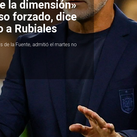
, Alaba… Ocho
oria del Real
nés
Éder Militao, David Alaba, Antonio Rüdiger,