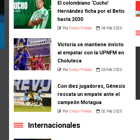
El colombiano ‘Cucho’
Hernández ficha por el Betis
hasta 2030
Por
Evelyn Pineda
04 Feb 2025
Victoria se mantiene invicto
al empatar con la UPNFM en
Choluteca
Por
Evelyn Pineda
03 Feb 2025
Con diez jugadores, Génesis
rescata un empate ante el
campeón Motagua
Por
Evelyn Pineda
02 Feb 2025
Internacionales