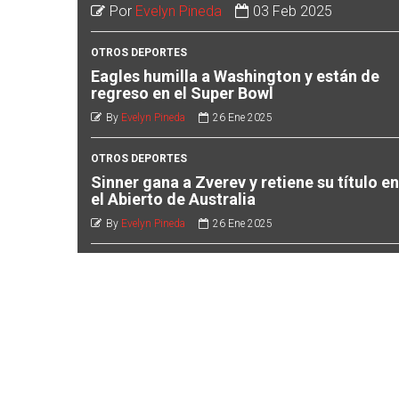
Por
Evelyn Pineda
03 Feb 2025
OTROS DEPORTES
Eagles humilla a Washington y están de
regreso en el Super Bowl
By
Evelyn Pineda
26 Ene 2025
OTROS DEPORTES
Sinner gana a Zverev y retiene su título en
el Abierto de Australia
By
Evelyn Pineda
26 Ene 2025