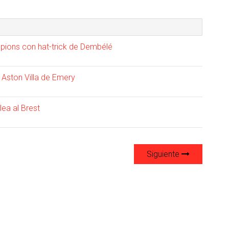
mpions con hat-trick de Dembélé
 Aston Villa de Emery
lea al Brest
Siguiente