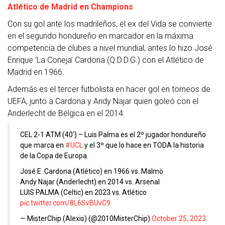
Atlético de Madrid en Champions
Con su gol ante los madrileños, el ex del Vida se convierte
en el segundo hondureño en marcador en la máxima
competencia de clubes a nivel mundial, antes lo hizo José
Enrique ‘La Coneja’ Cardona (Q.D.D.G.) con el Atlético de
Madrid en 1966.
Además es el tercer futbolista en hacer gol en torneos de
UEFA, junto a Cardona y Andy Najar quien goleó con el
Anderlecht de Bélgica en el 2014.
CEL 2-1 ATM (40′) – Luis Palma es el 2º jugador hondureño
que marca en
#UCL
y el 3º que lo hace en TODA la historia
de la Copa de Europa.
José E. Cardona (Atlético) en 1966 vs. Malmö
Andy Najar (Anderlecht) en 2014 vs. Arsenal
LUIS PALMA (Celtic) en 2023 vs. Atlético
pic.twitter.com/8L6SvBUvC9
— MisterChip (Alexis) (@2010MisterChip)
October 25, 2023