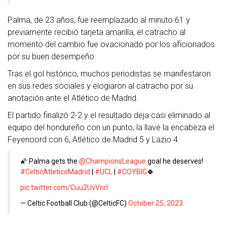
Palma, de 23 años, fue reemplazado al minuto 61 y
previamente recibió tarjeta amarilla, el catracho al
momento del cambio fue ovacionado por los aficionados
por su buen desempeño.
Tras el gol histórico, muchos periodistas se manifestaron
en sus redes sociales y elogiaron al catracho por su
anotación ante el Atlético de Madrid.
El partido finalizó 2-2 y el resultado deja casi eliminado al
equipo del hondureño con un punto, la llave la encabeza el
Feyenoord con 6, Atlético de Madrid 5 y Lazio 4.
🌠 Palma gets the
@ChampionsLeague
goal he deserves!
#CelticAtleticoMadrid
|
#UCL
|
#COYBIG
🍀
pic.twitter.com/Cuu2UvVnrI
— Celtic Football Club (@CelticFC)
October 25, 2023