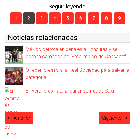
Seguir leyendo:
1
2
3
4
5
6
7
8
9
Noticias relacionadas
México derrota en penales a Honduras y se
corona campeón del Preolímpico de Concacaf
Ofrecen premio a la Real Sociedad para salvar la
categoría
En verano es natural ganar con jugos Sula
Anterior
Siguiente