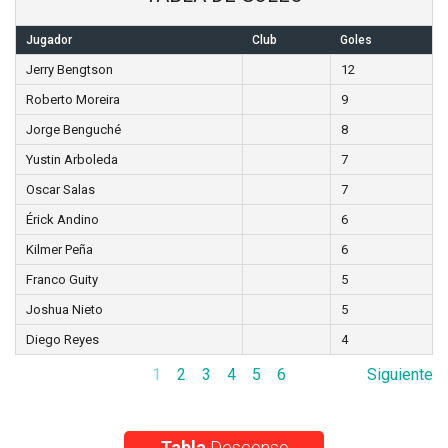
Jugador
Club
Goles
Jerry Bengtson
12
Roberto Moreira
9
Jorge Benguché
8
Yustin Arboleda
7
Oscar Salas
7
Érick Andino
6
Kilmer Peña
6
Franco Guity
5
Joshua Nieto
5
Diego Reyes
4
1
2
3
4
5
6
Siguiente
Tabla
Descenso