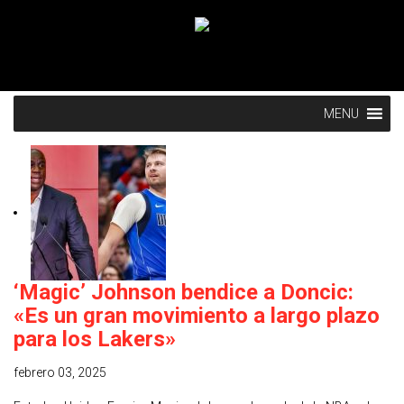
MENU
‘Magic’ Johnson bendice a Doncic:
«Es un gran movimiento a largo plazo
para los Lakers»
febrero 03, 2025