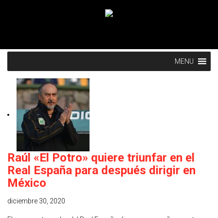
MENU
Raúl «El Potro» quiere triunfar en el
Real España para después dirigir en
México
diciembre 30, 2020