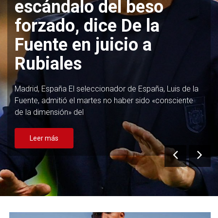
la convocatoria del Real
Madrid ante el Leganés
Madrid, España Thibaut Courtois, Dani Carvajal, Éder
Militao, David Alaba, Antonio Rüdiger, Eduardo
Camavinga, Jude Bellingham y Kylian
Leer más