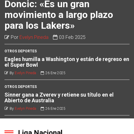
Doncic: «Es un gran
movimiento a largo plazo
para los Lakers»
Por
Evelyn Pineda
03 Feb 2025
OTROS DEPORTES
Eagles humilla a Washington y están de regreso en
el Super Bowl
By
Evelyn Pineda
26 Ene 2025
OTROS DEPORTES
Sinner gana a Zverev y retiene su título en el
Abierto de Australia
By
Evelyn Pineda
26 Ene 2025
Liga Nacional