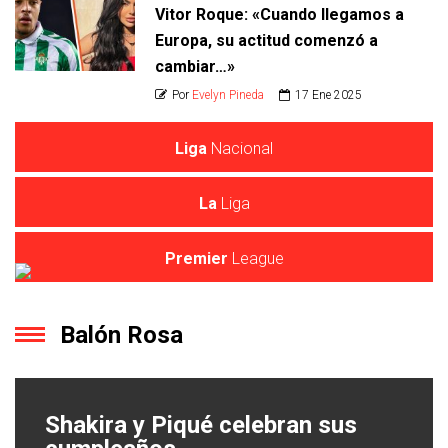
Vitor Roque: «Cuando llegamos a
Europa, su actitud comenzó a
cambiar…»
Por
Evelyn Pineda
17 Ene 2025
Liga
Nacional
La
Liga
Tablas de posiciones
Premier
League
Balón Rosa
Shakira y Piqué celebran sus