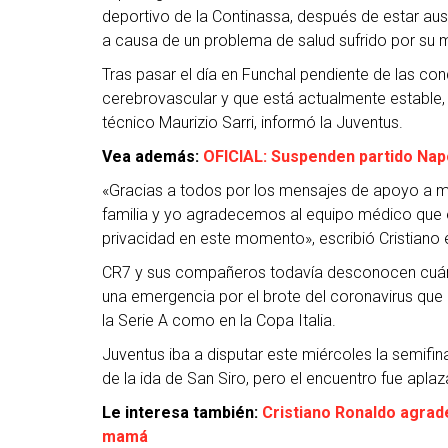
deportivo de la Continassa, después de estar ause
a causa de un problema de salud sufrido por su 
Tras pasar el día en Funchal pendiente de las co
cerebrovascular y que está actualmente estable, C
técnico Maurizio Sarri, informó la Juventus.
Vea además:
OFICIAL: Suspenden partido Napol
«Gracias a todos por los mensajes de apoyo a mi
familia y yo agradecemos al equipo médico que
privacidad en este momento», escribió Cristiano e
CR7 y sus compañeros todavía desconocen cuánd
una emergencia por el brote del coronavirus qu
la Serie A como en la Copa Italia.
Juventus iba a disputar este miércoles la semifinal
de la ida de San Siro, pero el encuentro fue apla
Le interesa también:
Cristiano Ronaldo agrad
mamá