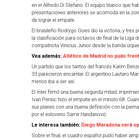
en el Alfredo Di Stefano. El equipo blanco que 
presentaciones anteriores se acomoda en la zon
de lograr el empate.
El brasileño Rodrygo Goes dio la victoria, y tre
la clasificación para octavos de final de la Liga
compatriota Vinicius Junior desde la banda izquie
Vea además:
Atlético de Madrid no pudo fre
Un partido que los tantos del francés Karim Ben
33 parecieron encarrilar. El argentino Lautaro Ma
menos iba a ser así.
El Inter firmó una buena segunda mitad, imprimie
Ivan Perisic hizo el empate en el minuto 68. Cu
sus planes con una buena definición con la pierna
por el esloveno Samir Handanović.
Le interesa también:
Diego Maradona será op
Sobre el final, el cuadro español pudo haber am