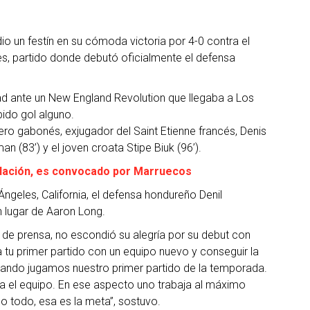
o un festín en su cómoda victoria por 4-0 contra el
es, partido donde debutó oficialmente el defensa
dad ante un New England Revolution que llegaba a Los
bido gol alguno.
tero gabonés, exjugador del Saint Etienne francés, Denis
an (83’) y el joven croata Stipe Biuk (96’).
iolación, es convocado por Marruecos
ngeles, California, el defensa hondureño Denil
n lugar de Aaron Long.
a de prensa, no escondió su alegría por su debut con
 a tu primer partido con un equipo nuevo y conseguir la
 cuando jugamos nuestro primer partido de la temporada.
a el equipo. En ese aspecto uno trabaja al máximo
o todo, esa es la meta”, sostuvo.