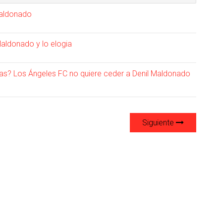
Maldonado
 Maldonado y lo elogia
as? Los Ángeles FC no quiere ceder a Denil Maldonado
Siguiente