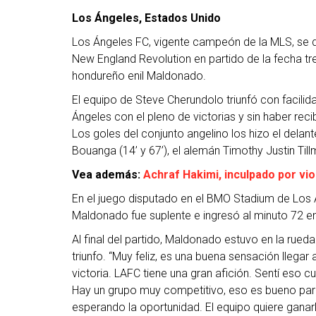
Los Ángeles, Estados Unido
Los Ángeles FC, vigente campeón de la MLS, se di
New England Revolution en partido de la fecha tr
hondureño enil Maldonado.
El equipo de Steve Cherundolo triunfó con facili
Ángeles con el pleno de victorias y sin haber reci
Los goles del conjunto angelino los hizo el delan
Bouanga (14’ y 67’), el alemán Timothy Justin Tillm
Vea además:
Achraf Hakimi, inculpado por v
En el juego disputado en el BMO Stadium de Los Á
Maldonado fue suplente e ingresó al minuto 72 e
Al final del partido, Maldonado estuvo en la rued
triunfo. “Muy feliz, es una buena sensación llegar
victoria. LAFC tiene una gran afición. Sentí eso
Hay un grupo muy competitivo, eso es bueno par
esperando la oportunidad. El equipo quiere ganarl