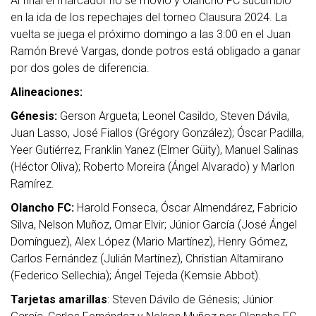
Al final el marcador no se movió y Olancho FC sucumbió
en la ida de los repechajes del torneo Clausura 2024. La
vuelta se juega el próximo domingo a las 3:00 en el Juan
Ramón Brevé Vargas, donde potros está obligado a ganar
por dos goles de diferencia.
Alineaciones:
Génesis:
Gerson Argueta; Leonel Casildo, Steven Dávila,
Juan Lasso, José Fiallos (Grégory González); Óscar Padilla,
Yeer Gutiérrez, Franklin Yanez (Elmer Güity), Manuel Salinas
(Héctor Oliva); Roberto Moreira (Ángel Alvarado) y Marlon
Ramírez.
Olancho FC:
Harold Fonseca, Óscar Almendárez, Fabricio
Silva, Nelson Muñoz, Omar Elvir; Júnior García (José Ángel
Domínguez), Alex López (Mario Martínez), Henry Gómez,
Carlos Fernández (Julián Martínez), Christian Altamirano
(Federico Sellechia); Ángel Tejeda (Kemsie Abbot).
Tarjetas amarillas
: Steven Dávilo de Génesis; Júnior