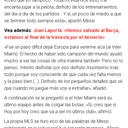
«Creo que yo tampoco. Toda mi vida hice esto, me
encanta jugar a la pelota, disfruto de los entrenamientos,
del día a día de los partidos… Y sí, un poco de miedo a que
se termine todo siempre está», apuntó Messi.
Vea además:
Joan Laporta: «Hemos salvado al Barça,
estamos al final de la travesía por el desierto»
«Fue un paso difícil dejar Europa para venirme acá (al Inter
Miami). El hecho de haber sido campeón del mundo ayudó
mucho a ver las cosas de otra manera también. Pero no lo
pienso. Intento disfrutar, por eso disfruto muchísimo más
todo porque soy consciente de que cada vez falta menos
y la paso bien (…). Disfruto de los pequeños detalles que sé
que cuando no juegue más voy a extrañar», añadió.
A continuación se le preguntó si el Inter Miami será su
último equipo antes de colgar las botas. «Sí, creo que sí.
Hoy por hoy creo que va a ser mi último club», afirmó.
La propia MLS se hizo eco de las palabras de Messi