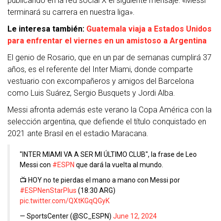
publicando en la red social X el siguiente mensaje: «Messi
terminará su carrera en nuestra liga».
Le interesa también:
Guatemala viaja a Estados Unidos
para enfrentar el viernes en un amistoso a Argentina
El genio de Rosario, que en un par de semanas cumplirá 37
años, es el referente del Inter Miami, donde comparte
vestuario con excompañeros y amigos del Barcelona
como Luis Suárez, Sergio Busquets y Jordi Alba.
Messi afronta además este verano la Copa América con la
selección argentina, que defiende el título conquistado en
2021 ante Brasil en el estadio Maracana.
"INTER MIAMI VA A SER MI ÚLTIMO CLUB", la frase de Leo
Messi con
#ESPN
que dará la vuelta al mundo.
📺 HOY no te pierdas el mano a mano con Messi por
#ESPNenStarPlus
(18:30 ARG)
pic.twitter.com/QXtKGqQGyK
— SportsCenter (@SC_ESPN)
June 12, 2024