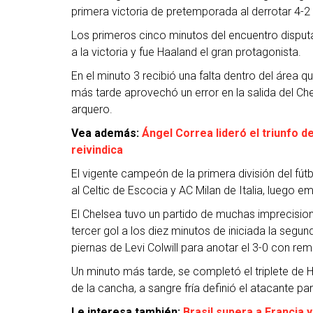
primera victoria de pretemporada al derrotar 4-2 
Los primeros cinco minutos del encuentro dispu
a la victoria y fue Haaland el gran protagonista.
En el minuto 3 recibió una falta dentro del área 
más tarde aprovechó un error en la salida del Che
arquero.
Vea además:
Ángel Correa lideró el triunfo d
reivindica
El vigente campeón de la primera división del fút
al Celtic de Escocia y AC Milan de Italia, luego 
El Chelsea tuvo un partido de muchas imprecision
tercer gol a los diez minutos de iniciada la segu
piernas de Levi Colwill para anotar el 3-0 con re
Un minuto más tarde, se completó el triplete de 
de la cancha, a sangre fría definió el atacante p
Le interesa también:
Brasil supera a Francia 