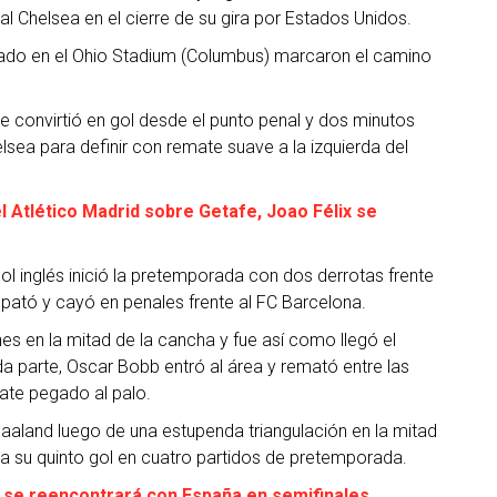
al Chelsea en el cierre de su gira por Estados Unidos.
tado en el Ohio Stadium (Columbus) marcaron el camino
que convirtió en gol desde el punto penal y dos minutos
lsea para definir con remate suave a la izquierda del
el Atlético Madrid sobre Getafe, Joao Félix se
bol inglés inició la pretemporada con dos derrotas frente
empató y cayó en penales frente al FC Barcelona.
es en la mitad de la cancha y fue así como llegó el
nda parte, Oscar Bobb entró al área y remató entre las
mate pegado al palo.
Haaland luego de una estupenda triangulación en la mitad
ara su quinto gol en cuatro partidos de pretemporada.
y se reencontrará con España en semifinales