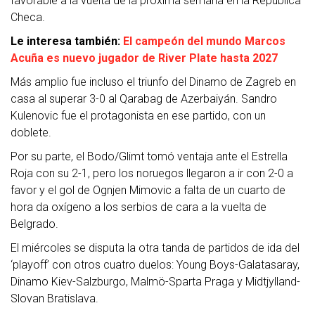
favorable a la vuelta de la próxima semana en la República
Checa.
Le interesa también:
El campeón del mundo Marcos
Acuña es nuevo jugador de River Plate hasta 2027
Más amplio fue incluso el triunfo del Dinamo de Zagreb en
casa al superar 3-0 al Qarabag de Azerbaiyán. Sandro
Kulenovic fue el protagonista en ese partido, con un
doblete.
Por su parte, el Bodo/Glimt tomó ventaja ante el Estrella
Roja con su 2-1, pero los noruegos llegaron a ir con 2-0 a
favor y el gol de Ognjen Mimovic a falta de un cuarto de
hora da oxígeno a los serbios de cara a la vuelta de
Belgrado.
El miércoles se disputa la otra tanda de partidos de ida del
‘playoff’ con otros cuatro duelos: Young Boys-Galatasaray,
Dinamo Kiev-Salzburgo, Malmö-Sparta Praga y Midtjylland-
Slovan Bratislava.