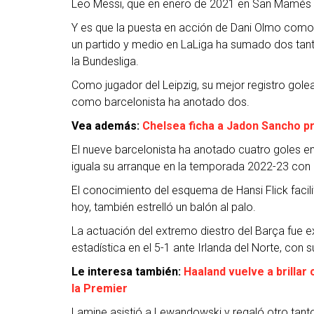
Leo Messi, que en enero de 2021 en San Mamés (2
Y es que la puesta en acción de Dani Olmo como 
un partido y medio en LaLiga ha sumado dos tan
la Bundesliga.
Como jugador del Leipzig, su mejor registro gole
como barcelonista ha anotado dos.
Vea además:
Chelsea ficha a Jadon Sancho p
El nueve barcelonista ha anotado cuatro goles en
iguala su arranque en la temporada 2022-23 con 
El conocimiento del esquema de Hansi Flick facil
hoy, también estrelló un balón al palo.
La actuación del extremo diestro del Barça fue 
estadística en el 5-1 ante Irlanda del Norte, con
Le interesa también:
Haaland vuelve a brillar
la Premier
Lamine asistió a Lewandowski y regaló otro tanto