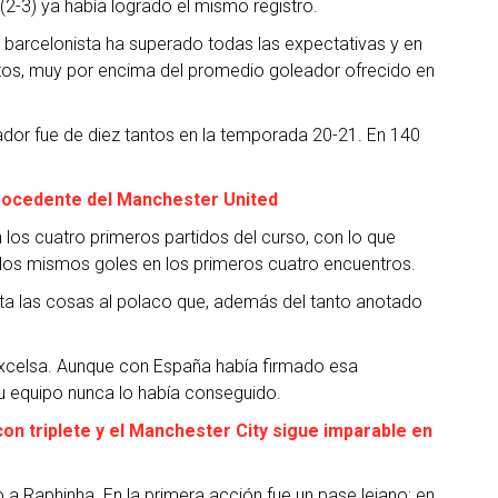
-3) ya había logrado el mismo registro.
barcelonista ha superado todas las expectativas y en
tos, muy por encima del promedio goleador ofrecido en
ador fue de diez tantos en la temporada 20-21. En 140
rocedente del Manchester United
 los cuatro primeros partidos del curso, con lo que
los mismos goles en los primeros cuatro encuentros.
ita las cosas al polaco que, además del tanto anotado
excelsa. Aunque con España había firmado esa
 su equipo nunca lo había conseguido.
 con triplete y el Manchester City sigue imparable en
 a Raphinha. En la primera acción fue un pase lejano; en