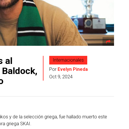
 al
Internacionales
e Baldock,
Por
Evelyn Pineda
Oct 9, 2024
o
ikos y de la selección griega, fue hallado muerto este
ora griega SKAI.