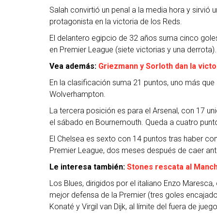
Salah convirtió un penal a la media hora y sirvió 
protagonista en la victoria de los Reds.
El delantero egipcio de 32 años suma cinco goles
en Premier League (siete victorias y una derrota).
Vea además:
Griezmann y Sorloth dan la victo
En la clasificación suma 21 puntos, uno más que e
Wolverhampton.
La tercera posición es para el Arsenal, con 17 un
el sábado en Bournemouth. Queda a cuatro puntos
El Chelsea es sexto con 14 puntos tras haber co
Premier League, dos meses después de caer ante
Le interesa también:
Stones rescata al Manch
Los Blues, dirigidos por el italiano Enzo Maresca,
mejor defensa de la Premier (tres goles encajado
Konaté y Virgil van Dijk, al límite del fuera de juego