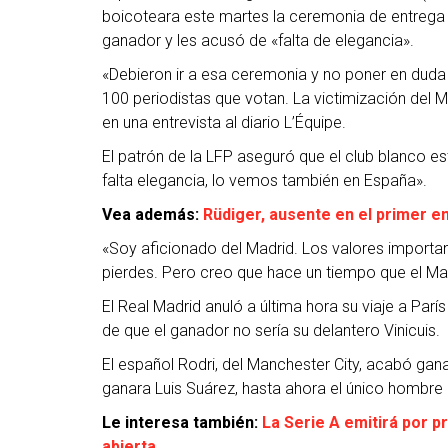
boicoteara este martes la ceremonia de entrega d
ganador y les acusó de «falta de elegancia».
«Debieron ir a esa ceremonia y no poner en duda 
100 periodistas que votan. La victimización del 
en una entrevista al diario L’Équipe.
El patrón de la LFP aseguró que el club blanco e
falta elegancia, lo vemos también en España».
Vea además:
Rüdiger, ausente en el primer en
«Soy aficionado del Madrid. Los valores importan
pierdes. Pero creo que hace un tiempo que el Madr
El Real Madrid anuló a última hora su viaje a Parí
de que el ganador no sería su delantero Vinicuis.
El español Rodri, del Manchester City, acabó gan
ganara Luis Suárez, hasta ahora el único hombre 
Le interesa también:
La Serie A emitirá por p
abierta