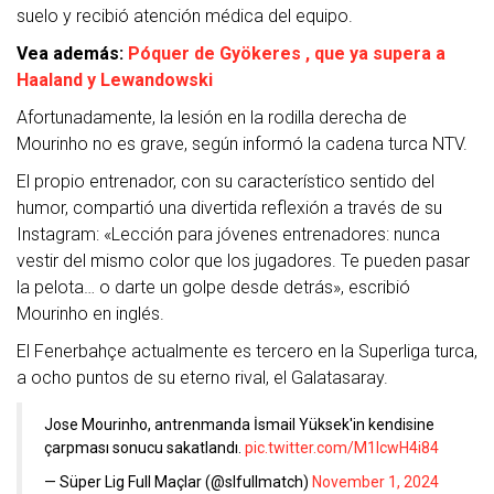
suelo y recibió atención médica del equipo.
Vea además:
Póquer de Gyökeres , que ya supera a
Haaland y Lewandowski
Afortunadamente, la lesión en la rodilla derecha de
Mourinho no es grave, según informó la cadena turca NTV.
El propio entrenador, con su característico sentido del
humor, compartió una divertida reflexión a través de su
Instagram: «Lección para jóvenes entrenadores: nunca
vestir del mismo color que los jugadores. Te pueden pasar
la pelota… o darte un golpe desde detrás», escribió
Mourinho en inglés.
El Fenerbahçe actualmente es tercero en la Superliga turca,
a ocho puntos de su eterno rival, el Galatasaray.
Jose Mourinho, antrenmanda İsmail Yüksek'in kendisine
çarpması sonucu sakatlandı.
pic.twitter.com/M1lcwH4i84
— Süper Lig Full Maçlar (@slfullmatch)
November 1, 2024