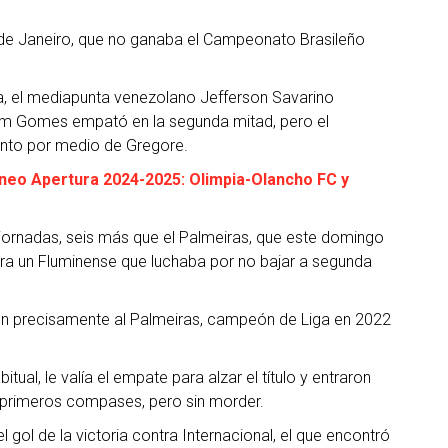
ío de Janeiro, que no ganaba el Campeonato Brasileño
ra, el mediapunta venezolano Jefferson Savarino
liam Gomes empató en la segunda mitad, pero el
ento por medio de Gregore.
orneo Apertura 2024-2025: Olimpia-Olancho FC y
 jornadas, seis más que el Palmeiras, que este domingo
tra un Fluminense que luchaba por no bajar a segunda
den precisamente al Palmeiras, campeón de Liga en 2022
itual, le valía el empate para alzar el título y entraron
s primeros compases, pero sin morder.
 gol de la victoria contra Internacional, el que encontró