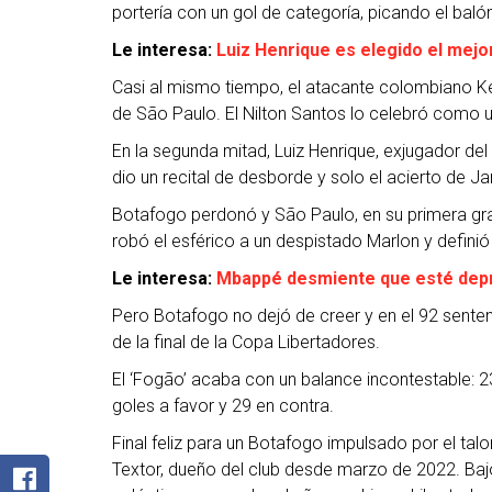
portería con un gol de categoría, picando el balón
Le interesa:
Luiz Henrique es elegido el mejor
Casi al mismo tiempo, el atacante colombiano Ke
de São Paulo. El Nilton Santos lo celebró como u
En la segunda mitad, Luiz Henrique, exjugador del
dio un recital de desborde y solo el acierto de J
Botafogo perdonó y São Paulo, en su primera gr
robó el esférico a un despistado Marlon y definió
Le interesa:
Mbappé desmiente que esté deprim
Pero Botafogo no dejó de creer y en el 92 sente
de la final de la Copa Libertadores.
El ‘Fogão’ acaba con un balance incontestable: 2
goles a favor y 29 en contra.
Final feliz para un Botafogo impulsado por el ta
Textor, dueño del club desde marzo de 2022. Bajo