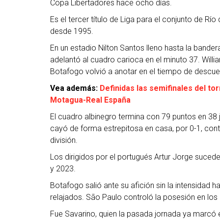
Copa Libertadores hace ocho días.
Es el tercer título de Liga para el conjunto de R
desde 1995.
En un estadio Nilton Santos lleno hasta la bande
adelantó al cuadro carioca en el minuto 37. Wil
Botafogo volvió a anotar en el tiempo de descu
Vea además:
Definidas las semifinales del t
Motagua-Real España
El cuadro albinegro termina con 79 puntos en 38
cayó de forma estrepitosa en casa, por 0-1, con
división.
Los dirigidos por el portugués Artur Jorge suce
y 2023.
Botafogo salió ante su afición sin la intensidad hab
relajados. São Paulo controló la posesión en lo
Fue Savarino, quien la pasada jornada ya marcó el