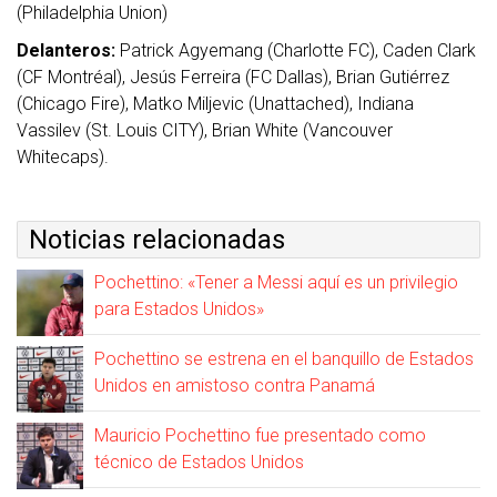
(Philadelphia Union)
Delanteros:
Patrick Agyemang (Charlotte FC), Caden Clark
(CF Montréal), Jesús Ferreira (FC Dallas), Brian Gutiérrez
(Chicago Fire), Matko Miljevic (Unattached), Indiana
Vassilev (St. Louis CITY), Brian White (Vancouver
Whitecaps).
Noticias relacionadas
Pochettino: «Tener a Messi aquí es un privilegio
para Estados Unidos»
Pochettino se estrena en el banquillo de Estados
Unidos en amistoso contra Panamá
Mauricio Pochettino fue presentado como
técnico de Estados Unidos