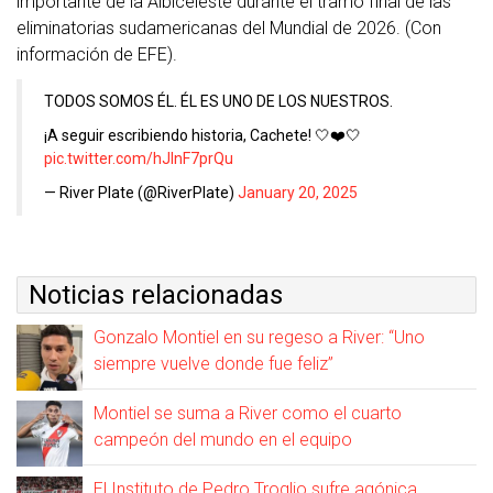
importante de la Albiceleste durante el tramo final de las
eliminatorias sudamericanas del Mundial de 2026. (Con
información de EFE).
TODOS SOMOS ÉL. ÉL ES UNO DE LOS NUESTROS.
¡A seguir escribiendo historia, Cachete! 🤍❤️🤍
pic.twitter.com/hJlnF7prQu
— River Plate (@RiverPlate)
January 20, 2025
Noticias relacionadas
Gonzalo Montiel en su regeso a River: “Uno
siempre vuelve donde fue feliz”
Montiel se suma a River como el cuarto
campeón del mundo en el equipo
El Instituto de Pedro Troglio sufre agónica