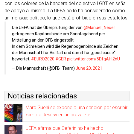
con los colores de la bandera del colectivo LGBT en señal
de apoyo al mismo. La UEFA no lo ha considerado como
un mensaje político, lo que está prohibido en sus estatutos.
Die UEFA hat die Überprüfung der von
@Manuel_Neuer
getragenen Kapitänsbinde am Sonntagabend per
Mitteilung an den DFB eingestellt.
In dem Schreiben wird die Regenbogenbinde als Zeichen
der Mannschaft für Vielfalt und damit für „good cause“
bewertet.
#EURO2020
#GER
pic.twitter.com/5DfgAHI2nU
— Die Mannschaft (@DFB_Team)
June 20, 2021
Noticias relacionadas
Marc Guehi se expone a una sanción por escribir
«amo a Jesús» en un brazalete
UEFA afirma que Ceferin no ha hecho