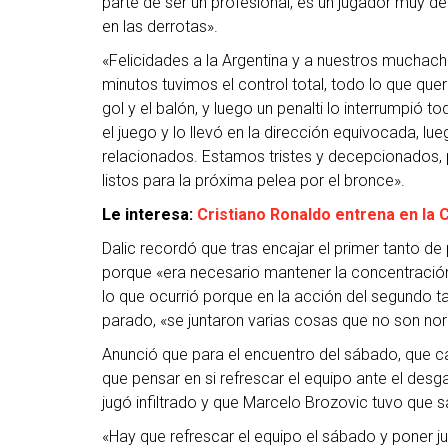
parte de ser un profesional, es un jugador muy dep
en las derrotas».
«Felicidades a la Argentina y a nuestros muchac
minutos tuvimos el control total, todo lo que querí
gol y el balón, y luego un penalti lo interrumpió t
el juego y lo llevó en la dirección equivocada, l
relacionados. Estamos tristes y decepcionados, 
listos para la próxima pelea por el bronce».
Le interesa:
Cristiano Ronaldo entrena en la 
Dalic recordó que tras encajar el primer tanto de p
porque «era necesario mantener la concentración
lo que ocurrió porque en la acción del segundo ta
parado, «se juntaron varias cosas que no son no
Anunció que para el encuentro del sábado, que ca
que pensar en si refrescar el equipo ante el desg
jugó infiltrado y que Marcelo Brozovic tuvo que 
«Hay que refrescar el equipo el sábado y poner 