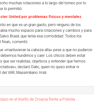
r hecho muchas rotaciones a lo largo del torneo por lo
se lo permitió.
ster United por problemas físicos y mentales
rdo en que es un gran gasto, pero ninguno de los
había mucho espacio para rotaciones y cambios y para
alvo Brasil, que tenía esa comodidad. Todos los
 final», comentó.
 que «mantuvieran la cabeza alta» pese a que no pudieron
«No debemos hundirnos y caer. Los chicos deben estar
s que ser realistas, objetivos y entender que hemos
tativas», declaró Dalic, quien no quiso entrar ni
 del VAR, Massimiliano Irrati.
azo en el triunfo de Croacia frente a Polonia