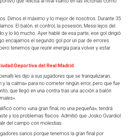
ortivo que felicita al rival «tanto en las victorias como
hos. Dimos el máximo y lo mejor de nosotros. Durante 35
amos. El balón, el control, la posesión, Messi lejos del
odo y lo lió mucho. Ayer hablé de esa parte, ese gol dirigió
uego encajamos el segundo gol por un par de errores
pero tenemos que reunir energía para volver y estar
Ciudad Deportiva del Real Madrid
enalti les dijo a sus jugadores que se tranquilizaran,
 y la calma» para no cometer ningún error, pero que fue
nto, que llegó en una contra tras una acción a balón
rmales».
lificó como «una gran final, no una pequeña», tendrá
aste y los problemas físicos. Admitió que Josko Gvardiol
salir del campo con molestias.
jugadores sanos porque tenemos la gran final por