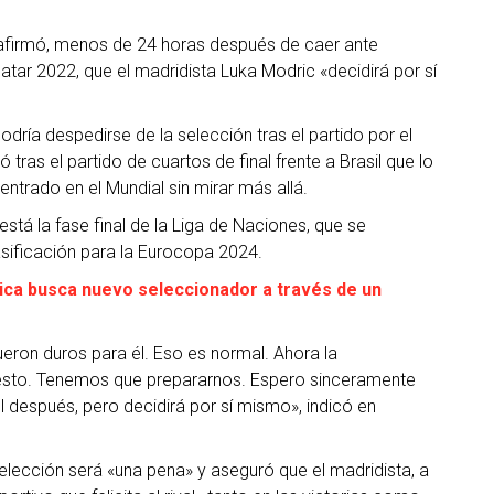
, afirmó, menos de 24 horas después de caer ante
Qatar 2022, que el madridista Luka Modric «decidirá por sí
odría despedirse de la selección tras el partido por el
ras el partido de cuartos de final frente a Brasil que lo
ntrado en el Mundial sin mirar más allá.
stá la fase final de la Liga de Naciones, que se
asificación para la Eurocopa 2024.
lgica busca nuevo seleccionador a través de un
 fueron duros para él. Eso es normal. Ahora la
puesto. Tenemos que prepararnos. Espero sinceramente
l después, pero decidirá por sí mismo», indicó en
selección será «una pena» y aseguró que el madridista, a