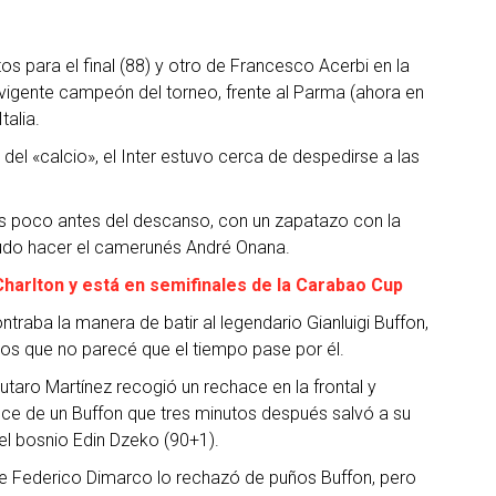
os para el final (88) y otro de Francesco Acerbi en la
n, vigente campeón del torneo, frente al Parma (ahora en
talia.
 del «calcio», el Inter estuvo cerca de despedirse a las
os poco antes del descanso, con un zapatazo con la
pudo hacer el camerunés André Onana.
harlton y está en semifinales de la Carabao Cup
ontraba la manera de batir al legendario Gianluigi Buffon,
s que no parecé que el tiempo pase por él.
utaro Martínez recogió un rechace en la frontal y
ce de un Buffon que tres minutos después salvó a su
el bosnio Edin Dzeko (90+1).
 de Federico Dimarco lo rechazó de puños Buffon, pero