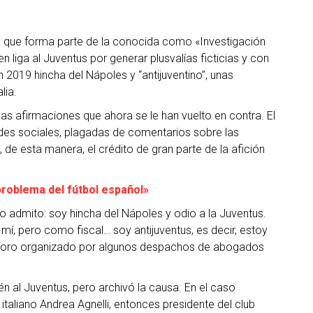
ales que forma parte de la conocida como «Investigación
 liga al Juventus por generar plusvalías ficticias y con
en 2019 hincha del Nápoles y “antijuventino”, unas
lia.
nas afirmaciones que ahora se le han vuelto en contra. El
edes sociales, plagadas de comentarios sobre las
, de esta manera, el crédito de gran parte de la afición
 problema del fútbol español»
, lo admito: soy hincha del Nápoles y odio a la Juventus.
í, pero como fiscal… soy antijuventus, es decir, estoy
 un foro organizado por algunos despachos de abogados
n al Juventus, pero archivó la causa. En el caso
taliano Andrea Agnelli, entonces presidente del club