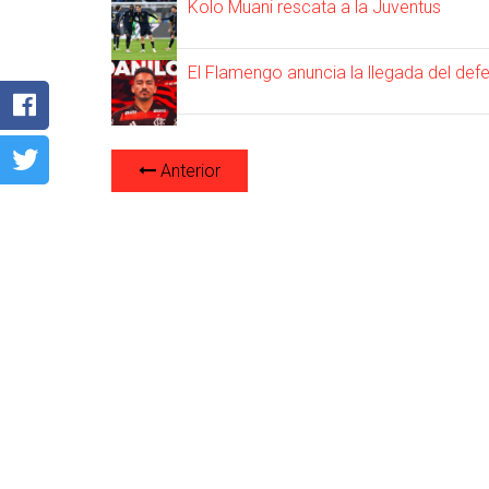
Kolo Muani rescata a la Juventus
El Flamengo anuncia la llegada del defe
Anterior