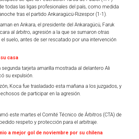
de todas las ligas profesionales del país, como medida
a anoche tras el partido Ankaragücü-Rizespor (1-1).
ryaman en Ankara, el presidente del Ankaragücü, Faruk
ara al árbitro, agresión a la que se sumaron otras
el suelo, antes de ser rescatado por una intervención
 su casa
a segunda tarjeta amarilla mostrada al delantero Ali
có su expulsión.
azón, Koca fue trasladado esta mañana a los juzgados, y
echosos de participar en la agresión.
.
umó este martes el Comité Técnico de Árbitros (CTA) de
edido respeto y protección para el arbitraje.
io a mejor gol de noviembre por su chilena