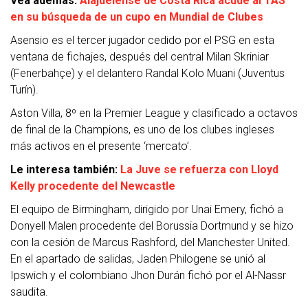
Vea además:
Alajuelense de Costa Rica acude al TAS
en su búsqueda de un cupo en Mundial de Clubes
Asensio es el tercer jugador cedido por el PSG en esta
ventana de fichajes, después del central Milan Skriniar
(Fenerbahçe) y el delantero Randal Kolo Muani (Juventus
Turín).
Aston Villa, 8º en la Premier League y clasificado a octavos
de final de la Champions, es uno de los clubes ingleses
más activos en el presente ‘mercato’.
Le interesa también:
La Juve se refuerza con Lloyd
Kelly procedente del Newcastle
El equipo de Birmingham, dirigido por Unai Emery, fichó a
Donyell Malen procedente del Borussia Dortmund y se hizo
con la cesión de Marcus Rashford, del Manchester United.
En el apartado de salidas, Jaden Philogene se unió al
Ipswich y el colombiano Jhon Durán fichó por el Al-Nassr
saudita.