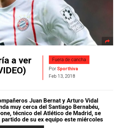
ía a ver
Fuera de cancha
(VIDEO)
Por
Sporthiva
Feb 13, 2018
mpañeros Juan Bernat y Arturo Vidal
nda muy cerca del Santiago Bernabéu,
ne, técnico del Atlético de Madrid, se
 partido de su ex equipo este m
iércoles