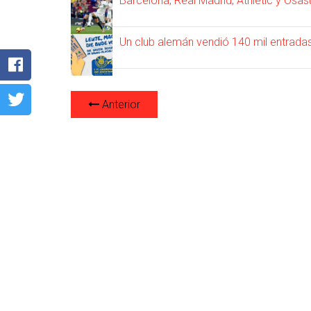
Barcelona, Real Madrid, Athletic y Osa
Un club alemán vendió 140 mil entradas p
Anterior