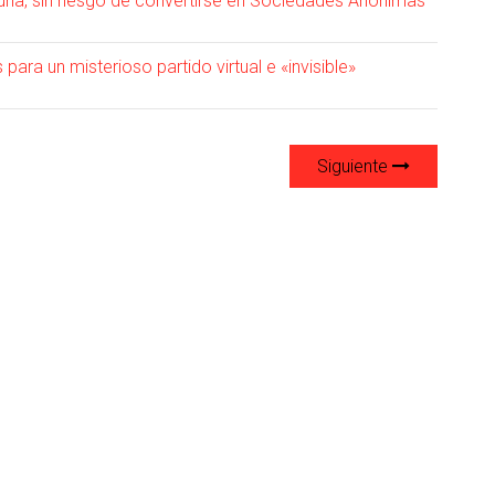
suna, sin riesgo de convertirse en Sociedades Anónimas
ara un misterioso partido virtual e «invisible»
Siguiente