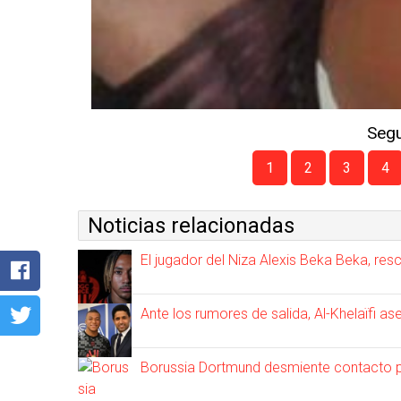
Segu
1
2
3
4
Noticias relacionadas
El jugador del Niza Alexis Beka Beka, re
Ante los rumores de salida, Al-Khelaïfi 
Borussia Dortmund desmiente contacto pa