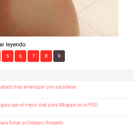
ir leyendo:
5
6
7
8
9
scatado tras amenazar con suicidarse
asegura que el mejor club para Mbappé es el PSG
ra fichar a Cristiano Ronaldo