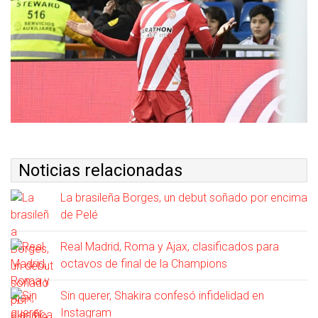
Noticias relacionadas
La brasileña Borges, un debut soñado por encima
de Pelé
Real Madrid, Roma y Ajax, clasificados para
octavos de final de la Champions
Sin querer, Shakira confesó infidelidad en
Instagram