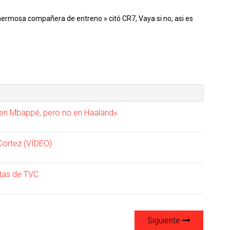
 hermosa compañera de entreno » citó CR7, Vaya si no, asi es
 en Mbappé, pero no en Haaland»
 Cortez (VÍDEO)
tas de TVC
Siguiente