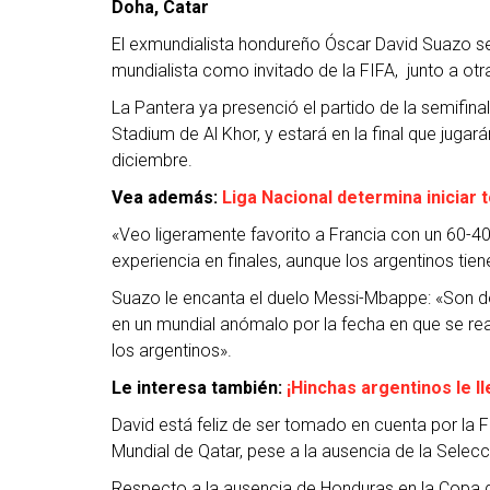
Doha, Catar
El exmundialista hondureño Óscar David Suazo se 
mundialista como invitado de la FIFA, junto a otr
La Pantera ya presenció el partido de la semifina
Stadium de Al Khor, y estará en la final que juga
diciembre.
Vea además:
Liga Nacional determina iniciar 
«Veo ligeramente favorito a Francia con un 60-4
experiencia en finales, aunque los argentinos tien
Suazo le encanta el duelo Messi-Mbappe: «Son do
en un mundial anómalo por la fecha en que se rea
los argentinos».
Le interesa también:
¡Hinchas argentinos le l
David está feliz de ser tomado en cuenta por la 
Mundial de Qatar, pese a la ausencia de la Selecci
Respecto a la ausencia de Honduras en la Copa de