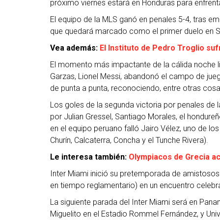
próximo viernes estará en Honduras para enfrenta
El equipo de la MLS ganó en penales 5-4, tras em
que quedará marcado como el primer duelo en S
Vea además:
El Instituto de Pedro Troglio s
El momento más impactante de la cálida noche lim
Garzas, Lionel Messi, abandonó el campo de jueg
de punta a punta, reconociendo, entre otras cosas,
Los goles de la segunda victoria por penales de
por Julian Gressel, Santiago Morales, el hondureñ
en el equipo peruano falló Jairo Vélez, uno de lo
Churín, Calcaterra, Concha y el Tunche Rivera).
Le interesa también:
Olympiacos de Grecia ace
Inter Miami inició su pretemporada de amistosos 
en tiempo reglamentario) en un encuentro celebr
La siguiente parada del Inter Miami será en Pan
Miguelito en el Estadio Rommel Fernández, y Univ