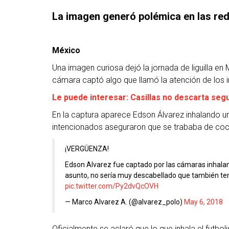
La imagen generó polémica en las red
México
Una imagen curiosa dejó la jornada de liguilla en
cámara captó algo que llamó la atención de los i
Le puede interesar: Casillas no descarta segu
En la captura aparece Edson Álvarez inhalando un
intencionados aseguraron que se trababa de coc
¡VERGÜENZA!
Edson Alvarez fue captado por las cámaras inhalando
asunto, no sería muy descabellado que también te
pic.twitter.com/Py2dvQcOVH
— Marco Alvarez A. (@alvarez_polo)
May 6, 2018
Oficialmente se aclaró que lo que inhala el futbol