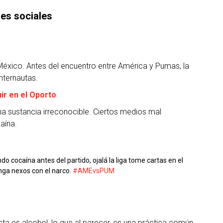
es sociales
 México. Antes del encuentro entre América y Pumas, la
nternautas.
ir en el Oporto
a sustancia irreconocible. Ciertos medios mal
aína.
 cocaína antes del partido, ojalá la liga tome cartas en el
nga nexos con el narco.
#AMEvsPUM
ista es alcohol, lo que al parecer, es una práctica común