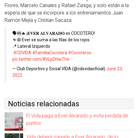
Flores, Marcelo Canales y Rafael Zúniga, y solo están a la
espera de que se incorpore a los entrenamientos Juan
Ramón Mejía y Cristian Sacaza.
🗣🆕🔥 ¡𝐄𝐕𝐄𝐑 𝐀𝐋𝐕𝐀𝐑𝐀𝐃𝐎 es COCOTERO!
👊🤩 Ever se suma a las filas de los rojos
📍 Lateral Izquierdo
.
#CDVIDA
#FamiliaCocotera
#Cocoteros
pic.twitter.com/8VLpDHwThe
— Club Deportivo y Social VIDA (@cdsvidaoficial)
June 23,
2022
Noticias relacionadas
El Vida paga a Ever Alvarado y evita perdida de
puntos
Vida deberá pagarle a Ever Alvarado, de lo