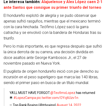
Le interesa también:
Alajuelense y Alex López caen 2-1
ante Santos que consigue su primer triunfo del torneo
El hondureño explotó de alegría y se pudo observar que
apenas sufrió rasguños, mientras que el mexicano terminó
con la cara hinchada. Teófimo López sacó la garra
catracha y se envolvió con la bandera de Honduras tras su
triunfo.
Pero lo más importante, es que regresa después que sufrió
la única derrota de su carrera, una decisión dividida en
doce asaltos ante George Kambosos Jr., el 27 de
noviembre pasado en Nueva York.
El pugilista de origen hondureño inició con pie derecho su
incursión en el peso superligero que marca las 140 libras,
siendo el primer paso en busca de un título mundial.
YA’LL MUST HAVE FORGOT.
@TeofimoLopez
has returned
🌟
#LopezCampa
pic.twitter.com/OYcj6Uzv1n
— Top Rank Boxing (@trboxing)
August 14, 2022