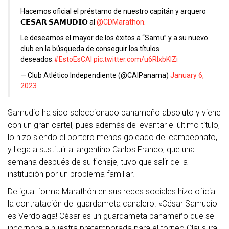
Hacemos oficial el préstamo de nuestro capitán y arquero
𝗖𝗘𝗦𝗔𝗥 𝗦𝗔𝗠𝗨𝗗𝗜𝗢 al
@CDMarathon
.
Le deseamos el mayor de los éxitos a “Samu” y a su nuevo
club en la búsqueda de conseguir los títulos
deseados.
#EstoEsCAI
pic.twitter.com/u6RIxbKlZi
— Club Atlético Independiente (@CAIPanama)
January 6,
2023
Samudio ha sido seleccionado panameño absoluto y viene
con un gran cartel, pues además de levantar el último título,
lo hizo siendo el portero menos goleado del campeonato,
y llega a sustituir al argentino Carlos Franco, que una
semana después de su fichaje, tuvo que salir de la
institución por un problema familiar.
De igual forma Marathón en sus redes sociales hizo oficial
la contratación del guardameta canalero. «César Samudio
es Verdolaga! César es un guardameta panameño que se
incorpora a nuestra pretemporada para el torneo Clausura