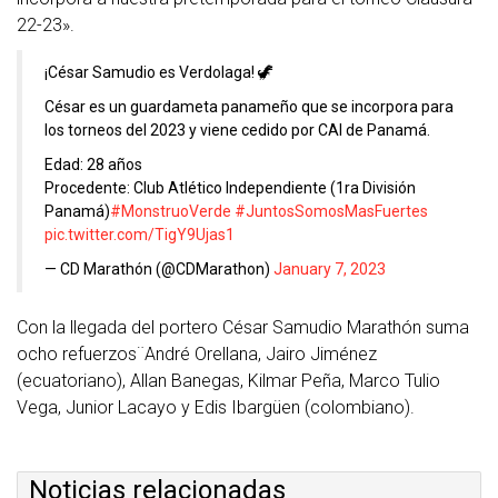
22-23».
¡César Samudio es Verdolaga! 🦖
César es un guardameta panameño que se incorpora para
los torneos del 2023 y viene cedido por CAI de Panamá.
Edad: 28 años
Procedente: Club Atlético Independiente (1ra División
Panamá)
#MonstruoVerde
#JuntosSomosMasFuertes
pic.twitter.com/TigY9Ujas1
— CD Marathón (@CDMarathon)
January 7, 2023
Con la llegada del portero César Samudio Marathón suma
ocho refuerzos¨André Orellana, Jairo Jiménez
(ecuatoriano), Allan Banegas, Kilmar Peña, Marco Tulio
Vega, Junior Lacayo y Edis Ibargüen (colombiano).
Noticias relacionadas