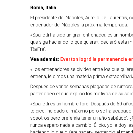
Roma, Italia
El presidente del Nápoles, Aurelio De Laurentiis,
entrenador del Nápoles la próxima temporada.
«Spalletti ha sido un gran entrenador, es un hombr
que siga haciendo lo que quiera». declaró esta 
‘RaiTre’.
Vea además:
Everton logró la permanencia e
«Los entrenadores se dividen entre los que quiere
entrena, le dimos una materia prima extraordinaria
Después de varias semanas plagadas de rumores so
partenopeo el que explicó los motivos de su sali
«Spalletti es un hombre libre. Después de 50 años
te dice: ‘he dado el máximo pero se ha acabado u
vosotros pero preferiría tener un año sabático’.
nunca espero nada a cambio. Él dio, yo le doy la
haciendo lo que quiere hacer», sentenció el mand