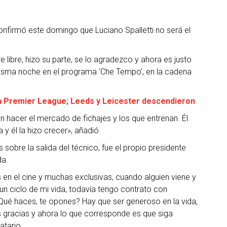
 confirmó este domingo que Luciano Spalletti no será el
e libre, hizo su parte, se lo agradezco y ahora es justo
misma noche en el programa ‘Che Tempo’, en la cadena
n Premier League; Leeds y Leicester descendieron
n hacer el mercado de fichajes y los que entrenan. Él
 y él la hizo crecer», añadió.
bre la salida del técnico, fue el propio presidente
da.
 en el cine y muchas exclusivas, cuando alguien viene y
n ciclo de mi vida, todavía tengo contrato con
 ¿Qué haces, te opones? Hay que ser generoso en la vida,
s gracias y ahora lo que corresponde es que siga
atario.