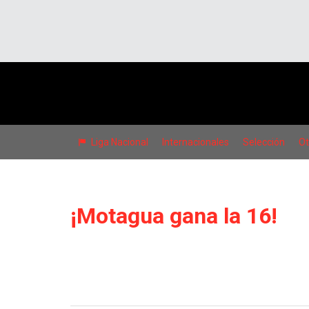
Liga Nacional
Internacionales
Selección
Ot
¡Motagua gana la 16!