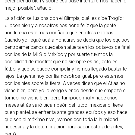
defendiendo bien y sobre esa base intentaremos hacer lo
mejor posible”, añadió.
La afición se ilusiona con el Olimpia, qué les dice Troglio:
«Hacen bien y a nosotros nos pone feliz que la gente
hondureña esté más confiada que en otras épocas.
Cuando yo llegué acá a Honduras se decía que los equipos
centroamericanos quedaban afuera en los octavos de final
con los de la MLS o México y por suerte tuvimos la
posibilidad de mostrar que no siempre es así, esto es
fútbol y que se puede competir y hemos llegado bastante
lejos. La gente hoy confía, nosotros igual, pero estamos
con los pies sobre la tierra. A veces dicen que el Atlas no
viene bien, pero yo lo vengo viendo desde que empezó el
torneo, no viene bien, pero tampoco mal y hace unos
meses atrás salió bicampeón del fútbol mexicano, tiene
buen plantel, se enfrenta ante grandes equipos y eso hace
que sea al máximo nivel, vamos con toda la humildad
necesaria y la determinación para sacar esto adelante»,
cerró.