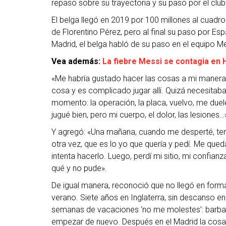
repaso sobre su trayectoria y su paso por el clu
El belga llegó en 2019 por 100 millones al cuadro
de Florentino Pérez, pero al final su paso por Es
Madrid, el belga habló de su paso en el equipo Me
Vea además:
La fiebre Messi se contagia en 
«Me habría gustado hacer las cosas a mi manera y
cosa y es complicado jugar allí. Quizá necesitaba
momento: la operación, la placa, vuelvo, me duel
jugué bien, pero mi cuerpo, el dolor, las lesiones…
Y agregó: «Una mañana, cuando me desperté, tenía
otra vez, que es lo yo que quería y pedí. Me que
intenta hacerlo. Luego, perdí mi sitio, mi confia
qué y no pude».
De igual manera, reconoció que no llegó en form
verano. Siete años en Inglaterra, sin descanso e
semanas de vacaciones ‘no me molestes’: barbaco
empezar de nuevo. Después en el Madrid la cosa 