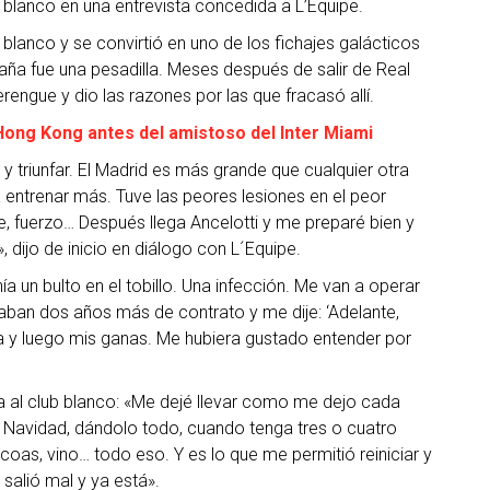
b blanco en una entrevista concedida a L’Equipe.
 blanco y se convirtió en uno de los fichajes galácticos
paña fue una pesadilla. Meses después de salir de Real
rengue y dio las razones por las que fracasó allí.
Hong Kong antes del amistoso del Inter Miami
 triunfar. El Madrid es más grande que cualquier otra
 entrenar más. Tuve las peores lesiones en el peor
e, fuerzo… Después llega Ancelotti y me preparé bien y
», dijo de inicio en diálogo con L´Equipe.
 un bulto en el tobillo. Una infección. Me van a operar
daban dos años más de contrato y me dije: ‘Adelante,
nza y luego mis ganas. Me hubiera gustado entender por
a al club blanco: «Me dejé llevar como me dejo cada
n Navidad, dándolo todo, cuando tenga tres o cuatro
as, vino… todo eso. Y es lo que me permitió reiniciar y
salió mal y ya está».