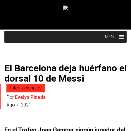
MENU
El Barcelona deja huérfano el
dorsal 10 de Messi
Internacionales
Por
Evelyn Pineda
Ago 7, 2021
En el Trofeo Joan Gamper ningún jugador del