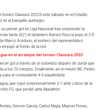
 del torneo Clausura 20223 este sábado en el Estadio
 en el banquillo aurinegro.
 su primer gol en Liga Nacional tras sorprender la
más tarde (62′) el delantero Ramiro Rocca puso el 2-0
de Marco Aceituno, el portero del representativo
a empujó al fondo de la red.
gua en el arranque del torneo Clausura 2023
tercer gol a través de un soberbio disparo de zurda que
a a los 70 minutos. Finalmente, en el minuto 86’, Pedro
s para el contundente 4-0 españolista.
tagua, que cayó sorpresivamente 2-1 ante Lobos de la
ancho FC, que perdió ante Marathón.
 Montes, Devron García, Carlos Mejía, Mayron Flores,