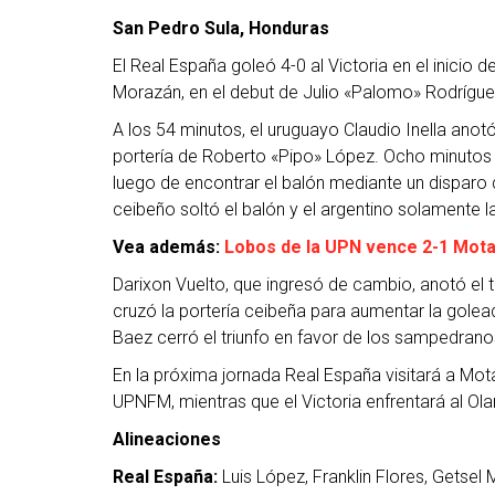
San Pedro Sula, Honduras
El Real España goleó 4-0 al Victoria en el inicio
Morazán, en el debut de Julio «Palomo» Rodríguez
A los 54 minutos, el uruguayo Claudio Inella anotó
portería de Roberto «Pipo» López. Ocho minutos 
luego de encontrar el balón mediante un disparo 
ceibeño soltó el balón y el argentino solamente l
Vea además:
Lobos de la UPN vence 2-1 Mota
Darixon Vuelto, que ingresó de cambio, anotó el 
cruzó la portería ceibeña para aumentar la golead
Baez cerró el triunfo en favor de los sampedrano
En la próxima jornada Real España visitará a Mo
UPNFM, mientras que el Victoria enfrentará al Ol
Alineaciones
Real España:
Luis López, Franklin Flores, Getsel