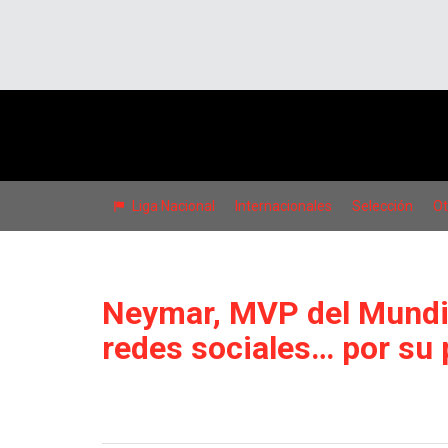
Liga Nacional
Internacionales
Selección
Ot
Neymar, MVP del Mundia
redes sociales… por su