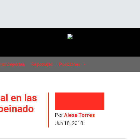
ros deportes
Reportajes
Posiciones
l en las
Mundial Rusia
2018
 peinado
Por
Alexa Torres
Jun 18, 2018