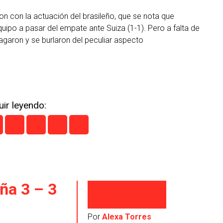
on con la actuación del brasileño, que se nota que
uipo a pasar del empate ante Suiza (1-1). Pero a falta de
garon y se burlaron del peculiar aspecto
ir leyendo:
4
5
6
7
ña 3 – 3
Mundial Rusia
2018
Por
Alexa Torres