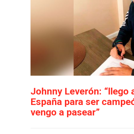
Johnny Leverón: “llego a
España para ser campe
vengo a pasear”